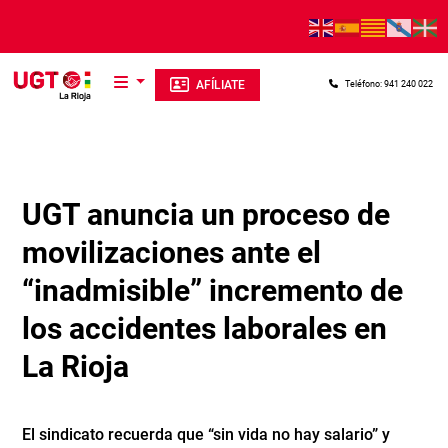
Pasar al contenido principal
AFÍLIATE
Teléfono: 941 240 022
UGT anuncia un proceso de
movilizaciones ante el
“inadmisible” incremento de
los accidentes laborales en
La Rioja
El sindicato recuerda que “sin vida no hay salario” y