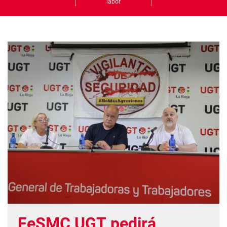
labor
FeSMC UGT pedirá