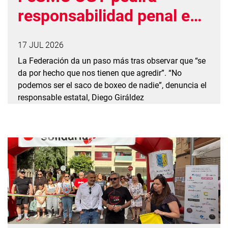
responsabilidad penal en
las agresiones a los
17 JUL 2026
vigilantes de seguridad
La Federación da un paso más tras observar que “se
da por hecho que nos tienen que agredir”. “No
podemos ser el saco de boxeo de nadie”, denuncia el
responsable estatal, Diego Giráldez