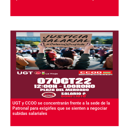
UGT y CCOO se concentrarán frente a la sede de la
Patronal para exigirles que se sienten a negociar
subidas salariales